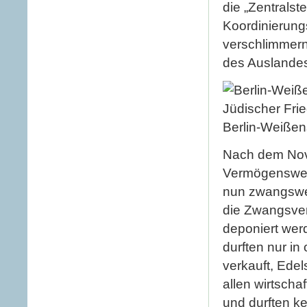
die „Zentralst
Koordinierung
verschlimmern
des Auslandes 
Berlin-Weißen
Nach dem Nov
Vermögenswert
nun zwangswei
die Zwangsver
deponiert we
durften nur in
verkauft, Ede
allen wirtsch
und durften k