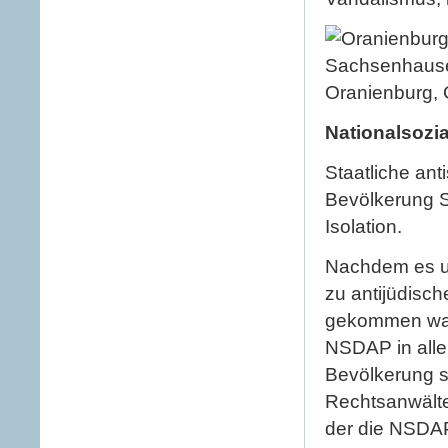
Oranienburg,
Nationalsozi
Staatliche an
Bevölkerung Sch
Isolation.
Nachdem es un
zu antijüdisc
gekommen war,
NSDAP in aller
Bevölkerung s
Rechtsanwälte
der die NSDAP 