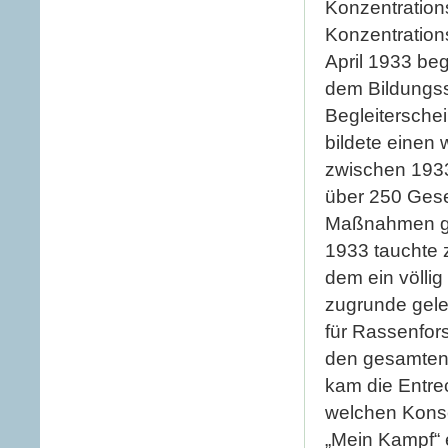
Konzentrations
Konzentration
April 1933 be
dem Bildungss
Begleitersche
bildete einen 
zwischen 1933
über 250 Ges
Maßnahmen geg
1933 tauchte 
dem ein völlig
zugrunde gele
für Rassenfor
den gesamten
kam die Entrec
welchen Konseq
„Mein Kampf“ 