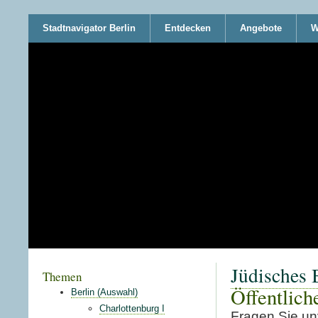
Stadtnavigator Berlin
Entdecken
Angebote
W
Jüdisches B
Themen
Öffentlich
Berlin (Auswahl)
Charlottenburg I
Fragen Sie unv