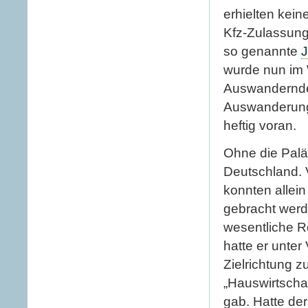
erhielten kei
Kfz-Zulassun
so genannte
wurde nun im
Auswandernden
Auswanderung,
heftig voran.
Ohne die Palä
Deutschland. 
konnten allei
gebracht werd
wesentliche R
hatte er unter
Zielrichtung z
„Hauswirtschaf
gab. Hatte de