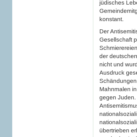
jüdisches Leb
Gemeindemitgli
konstant.
Der Antisemiti
Gesellschaft p
Schmierereien
der deutschen
nicht und wurd
Ausdruck gesel
Schändungen v
Mahnmalen in 
gegen Juden. 
Antisemitismus
nationalsozia
nationalsozial
übertrieben e