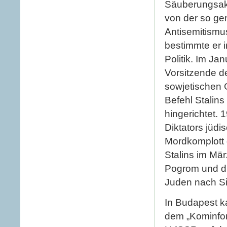
Säuberungsakt
von der so ge
Antisemitismus
bestimmte er 
Politik. Im J
Vorsitzende d
sowjetischen 
Befehl Stalins 
hingerichtet.
Diktators jüdi
Mordkomplott 
Stalins im Mär
Pogrom und di
Juden nach Si
In Budapest 
dem „Kominfor