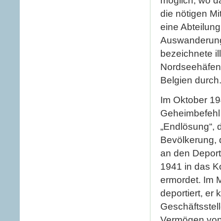
möglich, wo da
die nötigen Mi
eine Abteilung
Auswanderung 
bezeichnete i
Nordseehäfen 
Belgien durch
Im Oktober 19
Geheimbefehl 
„Endlösung“, 
Bevölkerung, d
an den Deport
1941 in das K
ermordet. Im 
deportiert, er
Geschäftsstel
Vermögen von 