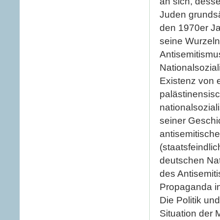
an sich, desse
Juden grundsät
den 1970er Ja
seine Wurzeln
Antisemitismus
Nationalsozial
Existenz von 
palästinensisc
nationalsozia
seiner Geschi
antisemitisch
(staatsfeindl
deutschen Nati
des Antisemiti
Propaganda in
Die Politik un
Situation der