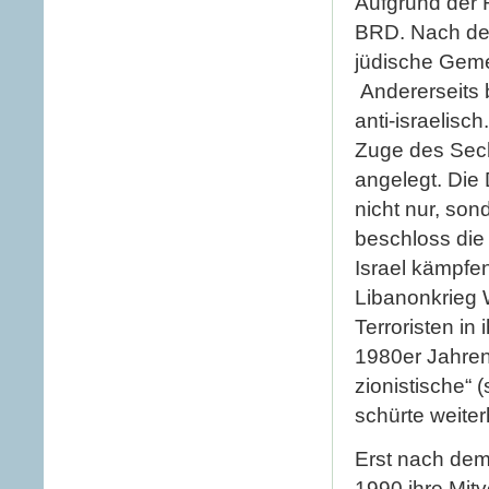
Aufgrund der 
BRD. Nach dem
jüdische Geme
Andererseits b
anti-israelisc
Zuge des Sech
angelegt. Die 
nicht nur, son
beschloss die
Israel kämpfen
Libanonkrieg 
Terroristen i
1980er Jahren 
zionistische“
schürte weiterh
Erst nach dem 
1990 ihre Mit