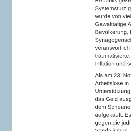
Republik geke
Systemsturz g
wurde von vie
Gewalttätige 
Bevölkerung,
Synagogensch
verantwortlic
traumatisierte
Inflation und 
Als am 23. No
Arbeitslose in
Unterstützung
das Geld ausgi
dem Scheunenv
aufgekauft. E
gegen die jüd
Vandalismus, b