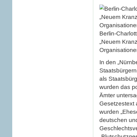
Berlin-Charlot
„Neuem Kranzl
Organisatione
In den „Nürnb
Staatsbürgern 
als Staatsbür
wurden das po
Ämter untersa
Gesetzestext a
wurden „Ehes
deutschen und
Geschlechtsve
„Blutschutzge