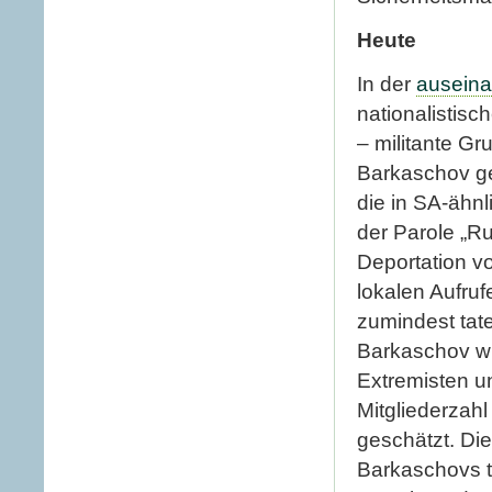
Heute
In der
auseina
nationalistisc
– militante G
Barkaschov ge
die in SA-ähnl
der Parole „R
Deportation v
lokalen Aufru
zumindest tat
Barkaschov wu
Extremisten u
Mitgliederzah
geschätzt. Di
Barkaschovs ta