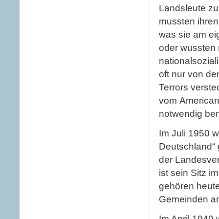
Landsleute zu
mussten ihren
was sie am eig
oder wussten 
nationalsozial
oft nur von de
Terrors verst
vom American 
notwendig ben
Im Juli 1950 w
Deutschland“ 
der Landesver
ist sein Sitz 
gehören heute
Gemeinden an
Im April 1949