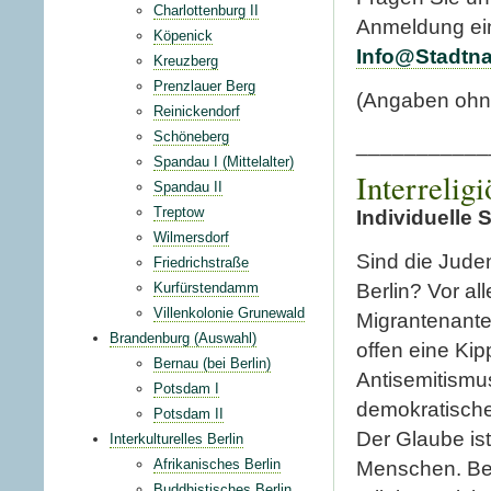
Charlottenburg II
Anmeldung ei
Köpenick
Info@Stadtna
Kreuzberg
Prenzlauer Berg
(Angaben ohn
Reinickendorf
Schöneberg
___________
Spandau I (Mittelalter)
Interrelig
Spandau II
Treptow
Individuelle
Wilmersdorf
Sind die Juden
Friedrichstraße
Kurfürstendamm
Berlin? Vor al
Villenkolonie Grunewald
Migrantenantei
Brandenburg (Auswahl)
offen eine Kip
Bernau (bei Berlin)
Antisemitismus
Potsdam I
demokratischen
Potsdam II
Der Glaube ist
Interkulturelles Berlin
Afrikanisches Berlin
Menschen. Berl
Buddhistisches Berlin