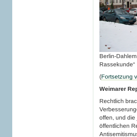
Berlin-Dahlem,
Rassekunde“
(
Fortsetzung v
Weimarer Rep
Rechtlich bra
Verbesserunge
offen, und di
öffentlichen R
Antisemitismus