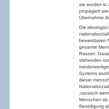
sie wurden in 
propagiert wi
Übernahme de
Die ideologis
nationalsozial
beweisbaren N
gesamte Mensc
Rassen. Darau
stehenden nor
minderwertiger
Systems wurd
dieser mensch
Nationalsozia
„rassisch wert
Menschen ab. 
Beseitigung al