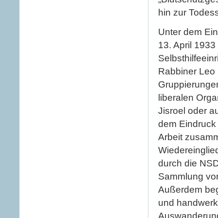
hin zur Todes
Unter dem Ein
13. April 1933
Selbsthilfeein
Rabbiner Leo 
Gruppierungen
liberalen Orga
Jisroel oder 
dem Eindruck 
Arbeit zusamm
Wiedereinglie
durch die NSD
Sammlung von
Außerdem bega
und handwerkl
Auswanderung.