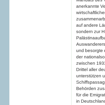
anerkannte Ver
wirtschaftlich
zusammenarbei
auf andere Lä
sondern zur H
Palästinaaufb
Auswandererst
und besorgte d
der nationalso
zwischen 1933
Drittel aller 
unterstützen 
Schiffspassag
Behörden zus
für die Emigra
in Deutschland