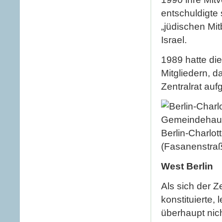
entschuldigte
„jüdischen Mi
Israel.
1989 hatte di
Mitgliedern, d
Zentralrat au
Berlin-Charlo
(Fasanenstra
West Berlin
Als sich der Z
konstituierte,
überhaupt nic