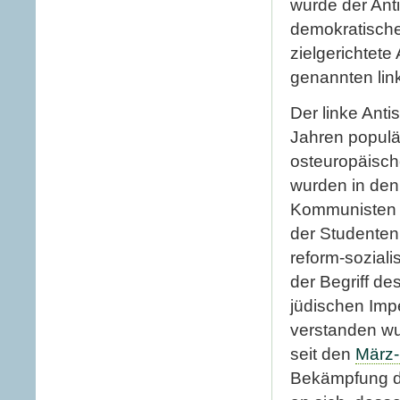
wurde der Anti
demokratische
zielgerichtete
genannten link
Der linke Ant
Jahren populär
osteuropäisc
wurden in de
Kommunisten g
der Studenten
reform-sozial
der Begriff de
jüdischen Imp
verstanden wu
seit den
März-
Bekämpfung di