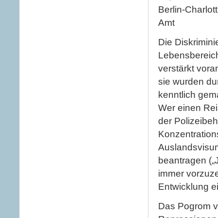
Berlin-Charlot
Amt
Die Diskrimin
Lebensbereich
verstärkt vor
sie wurden du
kenntlich gem
Wer einen Reis
der Polizeibeh
Konzentrations
Auslandsvisum
beantragen („J
immer vorzuze
Entwicklung e
Das Pogrom vo