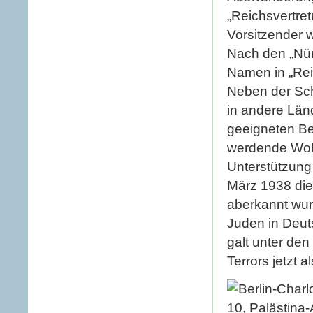
„Reichsvertre
Vorsitzender w
Nach den „Nü
Namen in „Rei
Neben der Sch
in andere Län
geeigneten Be
werdende Wohl
Unterstützung
März 1938 die 
aberkannt wur
Juden in Deut
galt unter de
Terrors jetzt al