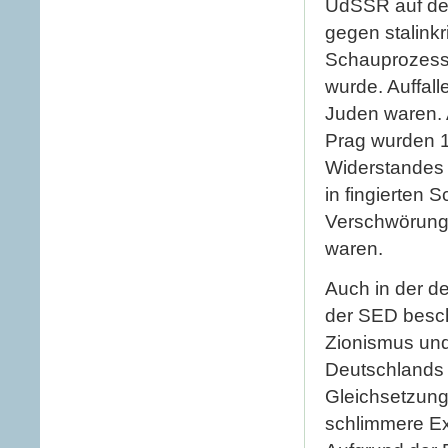
UdSSR auf den
gegen stalink
Schauprozesse
wurde. Auffall
Juden waren. 
Prag wurden 1
Widerstandes 
in fingierten
Verschwörung 
waren.
Auch in der de
der SED besch
Zionismus und
Deutschlands i
Gleichsetzung
schlimmere Ex