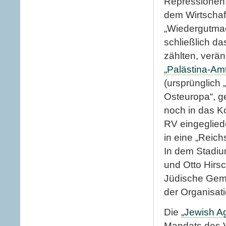
Repressionen,
dem Wirtschaft
„Wiedergutmac
schließlich da
zählten, verä
„Palästina-Amt
(ursprünglich
Osteuropa“, g
noch in das K
RV eingeglied
in eine „Reic
In dem Stadi
und Otto Hirsc
Jüdische Gemei
der Organisati
Die
„Jewish A
Mandats des V