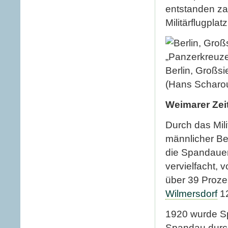
entstanden zah
Militärflugplat
Berlin, Großs
(Hans Scharo
Weimarer Zei
Durch das Mili
männlicher Bev
die Spandauer
vervielfacht,
über 39 Prozen
Wilmersdorf
1
1920 wurde S
Spandau durc