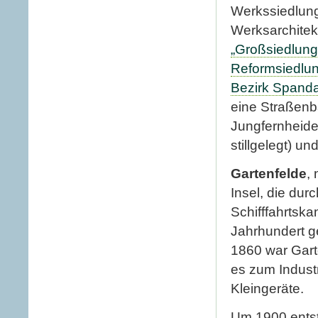
Werkssiedlung
Werksarchitek
„Großsiedlung
Reformsiedlun
Bezirk Spanda
eine Straßenb
Jungfernheide
stillgelegt) 
Gartenfelde
,
Insel, die du
Schifffahrtska
Jahrhundert g
1860 war Gart
es zum Indust
Kleingeräte.
Um 1900 entst