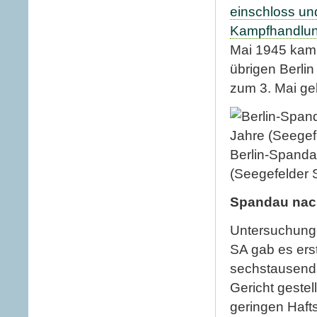
einschloss un
Kampfhandlun
Mai 1945 kamp
übrigen Berli
zum 3. Mai ge
Berlin-Spanda
(Seegefelder 
Spandau nach
Untersuchung
SA gab es ers
sechstausend
Gericht gestel
geringen Haftst