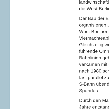
landwirtschaf
die West-Berl
Der Bau der B
organisierten 
West-Berliner
Viermächteab
Gleichzeitig w
führende Omni
Bahnlinien ge
verkamen mit 
nach 1980 sch
fast parallel 
S-Bahn über d
Spandau.
Durch den Ma
Jahre entstand