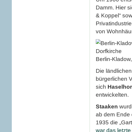
Damm. Hier si
& Koppel“ sowi
Privatindustr
von Wohnhäus
Berlin-Kladow,
Die ländliche
bürgerlichen
sich
Haselhor
entwickelten.
Staaken
wurde
ab dem Ende d
1935 die „Gart
war das letzte