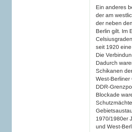
Ein anderes b
der am westl
der neben d
Berlin gilt. I
Celsiusgraden 
seit 1920 eine
Die Verbindun
Dadurch waren
Schikanen de
West-Berliner
DDR-Grenzpoli
Blockade ware
Schutzmächte
Gebietsaustau
1970/1980er J
und West-Berli