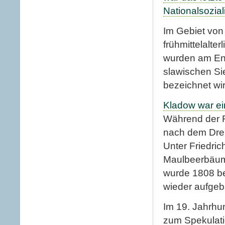
Nationalsozia
Im Gebiet von
frühmittelalte
wurden am End
slawischen Si
bezeichnet wir
Kladow war ei
Während der R
nach dem Drei
Unter Friedric
Maulbeerbäume
wurde 1808 be
wieder aufgeb
Im 19. Jahrhu
zum Spekulati