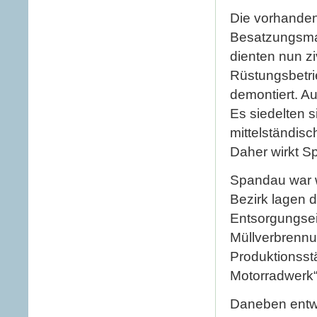
Die vorhanden
Besatzungsmac
dienten nun z
Rüstungsbetri
demontiert. A
Es siedelten si
mittelständis
Daher wirkt S
Spandau war we
Bezirk lagen d
Entsorgungsei
Müllverbrennu
Produktionsst
Motorradwerk“
Daneben entwic