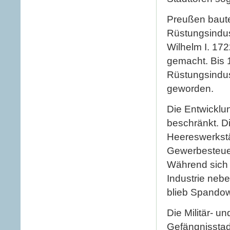
Preußen baute
Rüstungsindust
Wilhelm I. 172
gemacht. Bis 
Rüstungsindus
geworden.
Die Entwicklu
beschränkt. D
Heereswerkstä
Gewerbesteuer
Während sich 
Industrie nebe
blieb Spandow 
Die Militär- 
Gefängnisstad