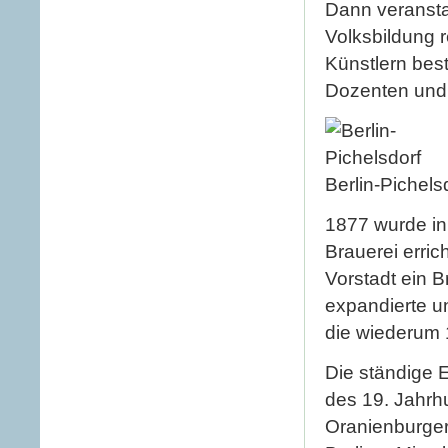
Dann veransta
Volksbildung 
Künstlern best
Dozenten und v
Berlin-Pichels
1877 wurde i
Brauerei erric
Vorstadt ein 
expandierte u
die wiederum 1
Die ständige E
des 19. Jahrh
Oranienburger