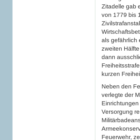
Zitadelle gab
von 1779 bis 
Zivilstrafanst
Wirtschaftsbe
als gefährlich
zweiten Hälft
dann ausschli
Freiheitsstraf
kurzen Freihe
Neben den Fe
verlegte der Mi
Einrichtungen 
Versorgung re
Militärbadeans
Armeekonserve
Feuerwehr, ze