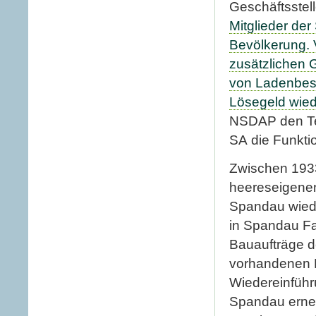
Geschäftsstell
Mitglieder de
Bevölkerung. V
zusätzlichen 
von Ladenbesi
Lösegeld wiede
NSDAP den Ter
SA die Funkti
Zwischen 1933
heereseigenen
Spandau wiede
in Spandau Fa
Bauaufträge d
vorhandenen 
Wiedereinführ
Spandau erneu