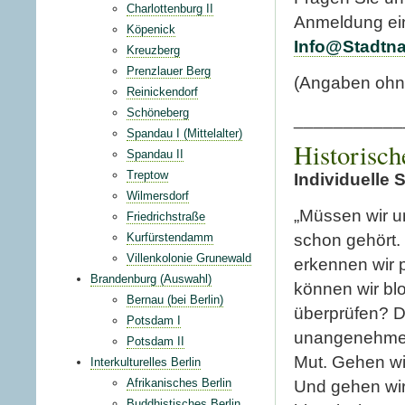
Charlottenburg II
Anmeldung ei
Köpenick
Info@Stadtna
Kreuzberg
Prenzlauer Berg
(Angaben ohn
Reinickendorf
Schöneberg
___________
Spandau I (Mittelalter)
Historisch
Spandau II
Treptow
Individuelle
Wilmersdorf
„Müssen wir u
Friedrichstraße
Kurfürstendamm
schon gehört.
Villenkolonie Grunewald
erkennen wir 
Brandenburg (Auswahl)
können wir b
Bernau (bei Berlin)
überprüfen? D
Potsdam I
unangenehme 
Potsdam II
Mut. Gehen wi
Interkulturelles Berlin
Afrikanisches Berlin
Und gehen wir
Buddhistisches Berlin