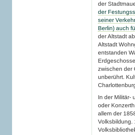
der Stadtmaue
der Festungs
seiner Verkeh
Berlin) auch fü
der Altstadt a
Altstadt Woh
entstanden Wa
Erdgeschossen
zwischen der 
unberührt. Kul
Charlottenbur
In der Militär
oder Konzerth
allem der 185
Volksbildung. 
Volksbiblioth