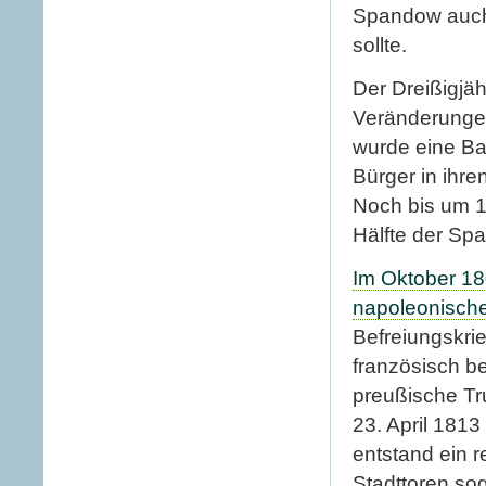
Spandow auch
sollte.
Der Dreißigjäh
Veränderungen
wurde eine Bas
Bürger in ihre
Noch bis um 1
Hälfte der Sp
Im Oktober 1
napoleonische
Befreiungskri
französisch 
preußische Tr
23. April 1813
entstand ein r
Stadttoren sog