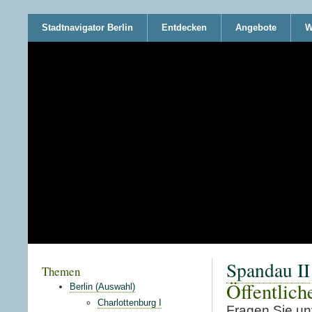
Stadtnavigator Berlin
Entdecken
Angebote
W
Spandau II
Themen
Öffentlich
Berlin (Auswahl)
Charlottenburg I
Fragen Sie unv