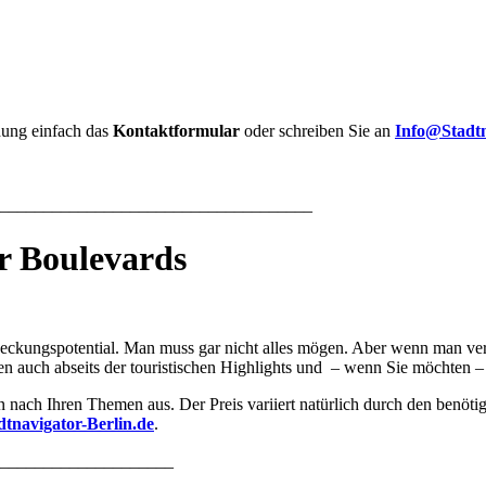
dung einfach das
Kontaktformular
oder schreiben Sie an
Info@Stadtn
____________________________________
r Boulevards
ckungspotential. Man muss gar nicht alles mögen. Aber wenn man vers
 auch abseits der touristischen Highlights und – wenn Sie möchten – a
en nach Ihren Themen aus. Der Preis variiert natürlich durch den benöt
tnavigator-Berlin.de
.
_____________________