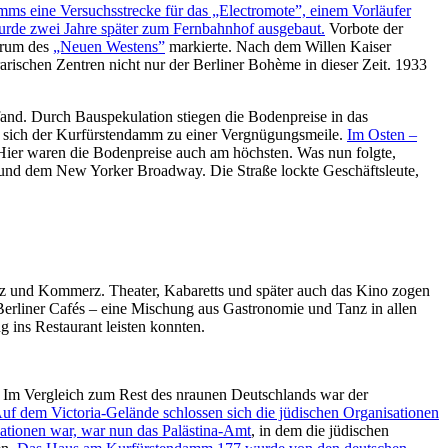
mms eine Versuchsstrecke für das „Electromote”, einem Vorläufer
wurde zwei Jahre später zum Fernbahnhof ausgebaut.
Vorbote der
trum des
„Neuen Westens”
markierte. Nach dem Willen Kaiser
arischen Zentren nicht nur der Berliner Bohème in dieser Zeit. 1933
fand. Durch Bauspekulation stiegen die Bodenpreise in das
te sich der Kurfürstendamm zu einer Vergnügungsmeile.
Im Osten –
ier waren die Bodenpreise auch am höchsten. Was nun folgte,
 und dem New Yorker Broadway. Die Straße lockte Geschäftsleute,
tz und Kommerz. Theater, Kabaretts und später auch das Kino zogen
Berliner Cafés – eine Mischung aus Gastronomie und Tanz in allen
 ins Restaurant leisten konnten.
n. Im Vergleich zum Rest des nraunen Deutschlands war der
Auf dem Victoria-Gelände schlossen sich die jüdischen Organisationen
sationen war, war nun das Palästina-Amt
, in dem die jüdischen