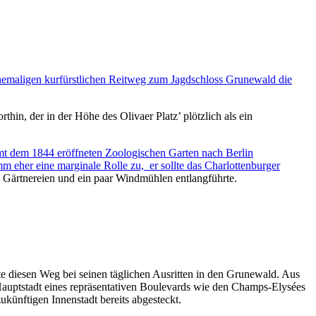
ehemaligen kurfürstlichen Reitweg zum Jagdschloss Grunewald die
thin, der in der Höhe des Olivaer Platz’ plötzlich als ein
mt dem 1844 eröffneten Zoologischen Garten nach Berlin
her eine marginale Rolle zu, er sollte das Charlottenburger
 Gärtnereien und ein paar Windmühlen entlangführte.
e diesen Weg bei seinen täglichen Ausritten in den Grunewald. Aus
 Hauptstadt eines repräsentativen Boulevards wie den Champs-Elysées
künftigen Innenstadt bereits abgesteckt.