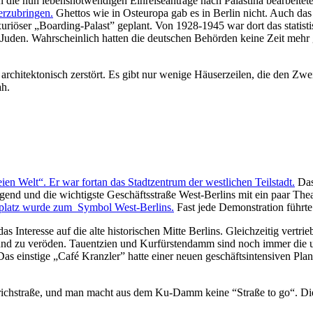
die nun lebensnotwendigen Einreiseanträge nach Palästina bearbeitet
erzubringen.
Ghettos wie in Osteuropa gab es in Berlin nicht. Auch da
uxuriöser „Boarding-Palast” geplant. Von 1928-1945 war dort das stati
er Juden. Wahrscheinlich hatten die deutschen Behörden keine Zeit meh
chitektonisch zerstört. Es gibt nur wenige Häuserzeilen, die den Zwe
ah.
n Welt“. Er war fortan das Stadtzentrum der westlichen Teilstadt.
Das 
end und die wichtigste Geschäftsstraße West-Berlins mit ein paar The
dplatz wurde zum Symbol West-Berlins.
Fast jede Demonstration führte 
 das Interesse auf die alte historischen Mitte Berlins. Gleichzeitig ver
d zu veröden. Tauentzien und Kurfürstendamm sind noch immer die um
 Das einstige „Café Kranzler” hatte einer neuen geschäftsintensiven Pl
riedrichstraße, und man macht aus dem Ku-Damm keine “Straße to go“.