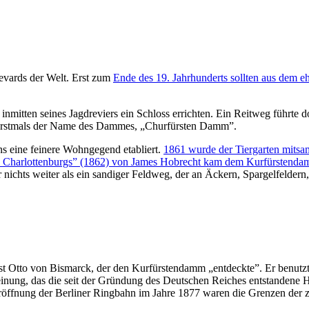
evards der Welt. Erst zum
Ende des 19. Jahrhunderts sollten aus dem 
inmitten seines Jagdreviers ein Schloss errichten. Ein Reitweg führte dor
 erstmals der Name des Dammes, „Churfürsten Damm”.
ns eine feinere Wohngegend etabliert.
1861 wurde der Tiergarten mitsa
arlottenburgs” (1862) von James Hobrecht kam dem Kurfürstendamm e
chts weiter als ein sandiger Feldweg, der an Äckern, Spargelfeldern,
st Otto von Bismarck, der den Kurfürstendamm „entdeckte”. Er benutzt
Meinung, das die seit der Gründung des Deutschen Reiches entstandene
Eröffnung der Berliner Ringbahn im Jahre 1877 waren die Grenzen der zu