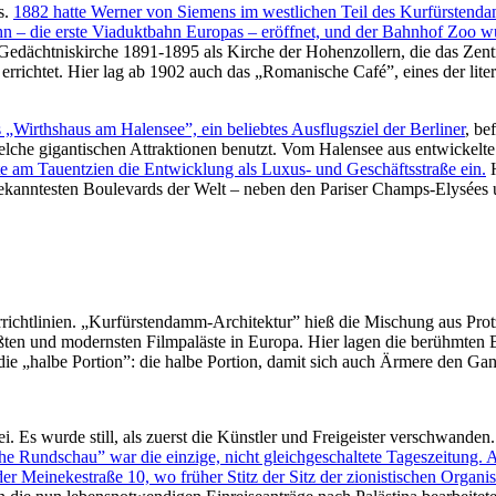
s.
1882 hatte Werner von Siemens im westlichen Teil des Kurfürstenda
bahn – die erste Viaduktbahn Europas – eröffnet, und der Bahnhof Zoo 
edächtniskirche 1891-1895 als Kirche der Hohenzollern, die das Zen
richtet. Hier lag ab 1902 auch das „Romanische Café”, eines der liter
 „Wirthshaus am Halensee”, ein beliebtes Ausflugsziel der Berliner
, be
welche gigantischen Attraktionen benutzt. Vom Halensee aus entwickel
 am Tauentzien die Entwicklung als Luxus- und Geschäftsstraße ein.
H
bekanntesten Boulevards der Welt – neben den Pariser Champs-Elysées
richtlinien. „Kurfürstendamm-Architektur” hieß die Mischung aus Pro
ßten und modernsten Filmpaläste in Europa. Hier lagen die berühmten 
 „halbe Portion”: die halbe Portion, damit sich auch Ärmere den Gang
. Es wurde still, als zuerst die Künstler und Freigeister verschwande
he Rundschau” war die einzige, nicht gleichgeschaltete Tageszeitung. 
er Meinekestraße 10, wo früher Stitz der Sitz der zionistischen Organi