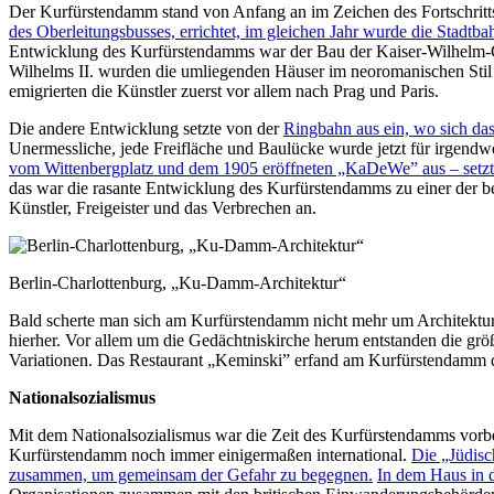
Der Kurfürstendamm stand von Anfang an im Zeichen des Fortschritt
des Oberleitungsbusses, errichtet, im gleichen Jahr wurde die Stadt
Entwicklung des Kurfürstendamms war der Bau der Kaiser-Wilhelm-G
Wilhelms II. wurden die umliegenden Häuser im neoromanischen Stil er
emigrierten die Künstler zuerst vor allem nach Prag und Paris.
Die andere Entwicklung setzte von der
Ringbahn aus ein, wo sich das
Unermessliche, jede Freifläche und Baulücke wurde jetzt für irgend
vom Wittenbergplatz und dem 1905 eröffneten „KaDeWe” aus – setzte
das war die rasante Entwicklung des Kurfürstendamms zu einer der 
Künstler, Freigeister und das Verbrechen an.
Berlin-Charlottenburg, „Ku-Damm-Architektur“
Bald scherte man sich am Kurfürstendamm nicht mehr um Architektur
hierher. Vor allem um die Gedächtniskirche herum entstanden die grö
Variationen. Das Restaurant „Keminski” erfand am Kurfürstendamm die
Nationalsozialismus
Mit dem Nationalsozialismus war die Zeit des Kurfürstendamms vorbei
Kurfürstendamm noch immer einigermaßen international.
Die „Jüdisc
zusammen, um gemeinsam der Gefahr zu begegnen.
In dem Haus in d