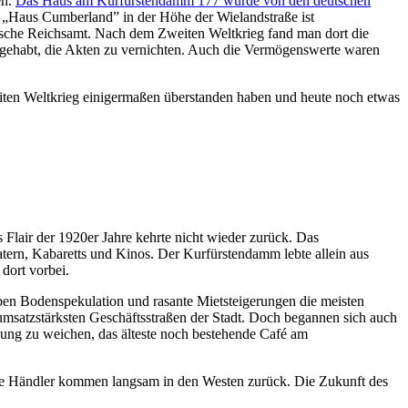
en.
Das Haus am Kurfürstendamm 177 wurde von den deutschen
s „Haus Cumberland” in der Höhe der Wielandstraße ist
stische Reichsamt. Nach dem Zweiten Weltkrieg fand man dort die
r gehabt, die Akten zu vernichten. Auch die Vermögenswerte waren
iten Weltkrieg einigermaßen überstanden haben und heute noch etwas
Flair der 1920er Jahre kehrte nicht wieder zurück. Das
atern, Kabaretts und Kinos. Der Kurfürstendamm lebte allein aus
dort vorbei.
trieben Bodenspekulation und rasante Mietsteigerungen die meisten
satzstärksten Geschäftsstraßen der Stadt. Doch begannen sich auch
anung zu weichen, das älteste noch bestehende Café am
 Die Händler kommen langsam in den Westen zurück. Die Zukunft des