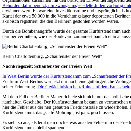
Organisationen zusammen mit den britischen Einwanderungsbehörden 
Behörden dafür benutzt, um zwangsumgesiedelte Juden vorläufig unt
erwähnenswert. Es war eine Investitionsruine und ursprünglich als l
Kartei der etwa 50.000 in die Vernichtungslager deportierten Berlin
akribisch registriert, die den Berlinern gestohlen worden waren.
Durch die Bombenangriffe wurde der gesamte Kurfürstendamm auch ar
darüber vermitteln, wie der Boulevard zumindest baulich einmal auss
Berlin Charlottenburg, „Schaufenster der Freien Welt“
Nachkriegszeit: Schaufenster der Freien Welt
In West-Berlin wurde der Kurfürstendamm zum „Schaufenster der Freie
Zentrum West-Berlins war jetzt nur noch eine gutbürgerliche Wohngeg
seiner Erinnerung.
Die Gedächtniskirchen-Ruine auf dem Breitschei
Mit dem Fall der Berliner Mauer richtete sich nicht nur das politische
namhaften Geschäfte. Der Kurfürstendamm begann zu verramschen un
hier die Fehler aus der neu gebauten Friedrichstraße zu wiederholen.
Kurfürstendamm, das „Café Möhring”, ist ganz geschlossen.
Es sieht so aus, als lernt man doch etwas aus den Fehlern in der F
Kurfürstendamms bleibt spannend.